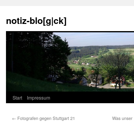
notiz-blo[g|ck]
Zum
Start
Impressum
Inhalt
←
Fotografen gegen Stuttgart 21
Was unser I
springen