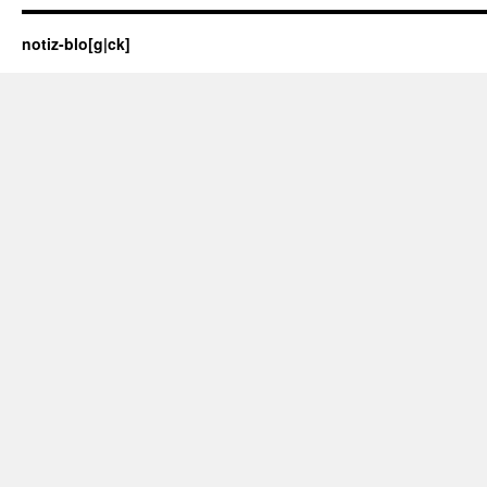
notiz-blo[g|ck]