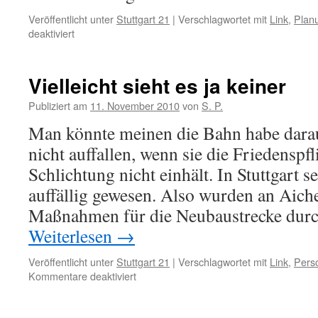
Veröffentlicht unter
Stuttgart 21
|
Verschlagwortet mit
Link
,
Plan
für
deaktiviert
Keine
Baufreigabe
Vielleicht sieht es ja keiner
Publiziert am
11. November 2010
von
S. P.
Man könnte meinen die Bahn habe darau
nicht auffallen, wenn sie die Friedenspf
Schlichtung nicht einhält. In Stuttgart s
auffällig gewesen. Also wurden an Aich
Maßnahmen für die Neubaustrecke dur
Weiterlesen
→
Veröffentlicht unter
Stuttgart 21
|
Verschlagwortet mit
Link
,
Pers
für
Kommentare deaktiviert
Vielleicht
sieht
es