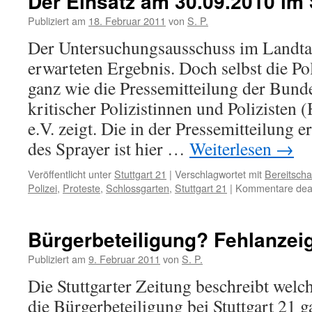
Der Einsatz am 30.09.2010 im
Publiziert am
18. Februar 2011
von
S. P.
Der Untersuchungsausschuss im Landt
erwarteten Ergebnis. Doch selbst die Pol
ganz wie die Pressemitteilung der Bund
kritischer Polizistinnen und Polizisten
e.V. zeigt. Die in der Pressemitteilung 
des Sprayer ist hier …
Weiterlesen
→
Veröffentlicht unter
Stuttgart 21
|
Verschlagwortet mit
Bereitschaf
Polizei
,
Proteste
,
Schlossgarten
,
Stuttgart 21
|
Kommentare deak
Bürgerbeteiligung? Fehlanzei
Publiziert am
9. Februar 2011
von
S. P.
Die Stuttgarter Zeitung beschreibt welc
die Bürgerbeteiligung bei Stuttgart 21 ga