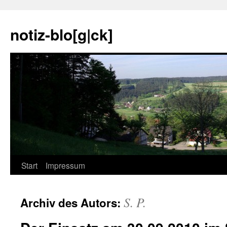
notiz-blo[g|ck]
Zum
Start
Impressum
Inhalt
S. P.
Archiv des Autors:
springen