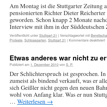
Am Montag ist die Stuttgarter Zeitung 
pensionierten Richter Dieter Reicherte
geworden. Schon knapp 2 Monate nachde
Interview mit ihm in der Süddeutschen Z
Veröffentlicht unter
Stuttgart 21
|
Verschlagwortet mit
Bereitschaf
f
Proteste
,
Schlossgarten
,
Stuttgart 21
|
Kommentare deaktiviert
B
s
a
Etwas anderes war nicht zu e
n
Publiziert am
1. Dezember 2010
von
S. P.
Der Schlichterspruch ist gesprochen. I
zumeist als bindend verkauft, was er alle
sich Geißler nicht gegen den neuen Bah
wohl von Anfang klar. Was er nun Stuttga
…
Weiterlesen
→