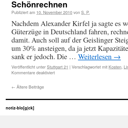
Schönrechnen
ja
keiner
Publiziert am
10. November 2010
von
S. P.
Nachdem Alexander Kirfel ja sagte es w
Güterzüge in Deutschland fahren, rechn
damit. Auch soll auf der Geislinger Ste
um 30% ansteigen, da ja jetzt Kapazität
sank er jedoch. Die …
Weiterlesen
→
Veröffentlicht unter
Stuttgart 21
|
Verschlagwortet mit
Kosten
,
Li
für
Kommentare deaktiviert
Schönrechnen
←
Ältere Beiträge
notiz-blo[g|ck]