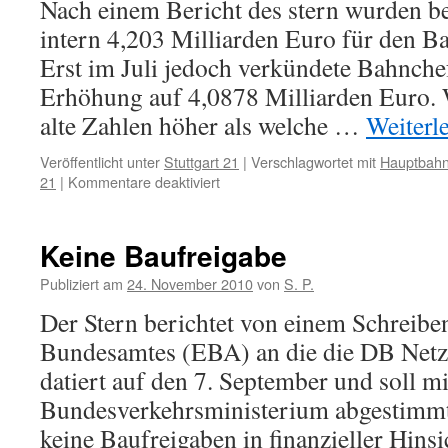
Nach einem Bericht des stern wurden b
intern 4,203 Milliarden Euro für den B
Erst im Juli jedoch verkündete Bahnche
Erhöhung auf 4,0878 Milliarden Euro. 
alte Zahlen höher als welche …
Weiterl
Veröffentlicht unter
Stuttgart 21
|
Verschlagwortet mit
Hauptbahn
für
21
|
Kommentare deaktiviert
Die
Sache
mit
Keine Baufreigabe
den
Kosten
Publiziert am
24. November 2010
von
S. P.
Der Stern berichtet von einem Schreibe
Bundesamtes (EBA) an die die DB Netz
datiert auf den 7. September und soll m
Bundesverkehrsministerium abgestimmt s
keine Baufreigaben in finanzieller Hinsi