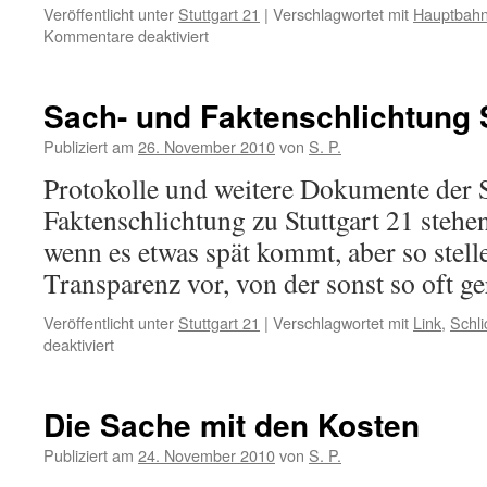
Veröffentlicht unter
Stuttgart 21
|
Verschlagwortet mit
Hauptbahn
für
Kommentare deaktiviert
Etwas
anderes
war
Sach- und Faktenschlichtung S
nicht
zu
Publiziert am
26. November 2010
von
S. P.
erwarten
Protokolle und weitere Dokumente der 
Faktenschlichtung zu Stuttgart 21 stehe
wenn es etwas spät kommt, aber so stelle
Transparenz vor, von der sonst so oft ge
Veröffentlicht unter
Stuttgart 21
|
Verschlagwortet mit
Link
,
Schli
für
deaktiviert
Sach-
und
Faktenschlichtung
Die Sache mit den Kosten
Stuttgart
21
Publiziert am
24. November 2010
von
S. P.