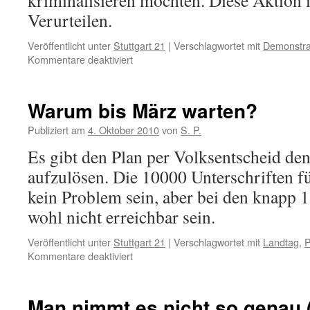
kriminalisieren möchten. Diese Aktion i
Verurteilen.
Veröffentlicht unter
Stuttgart 21
|
Verschlagwortet mit
Demonstra
für
Kommentare deaktiviert
Sowas
geht
gar
Warum bis März warten?
nicht!
(Teil
Publiziert am
4. Oktober 2010
von
S. P.
2)
Es gibt den Plan per Volksentscheid den
aufzulösen. Die 10000 Unterschriften f
kein Problem sein, aber bei den knapp 
wohl nicht erreichbar sein.
Veröffentlicht unter
Stuttgart 21
|
Verschlagwortet mit
Landtag
,
P
für
Kommentare deaktiviert
Warum
bis
März
Man nimmt es nicht so genau (