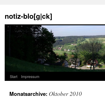
notiz-blo[g|ck]
Zum
Start
Impressum
Inhalt
Oktober 2010
Monatsarchive:
springen