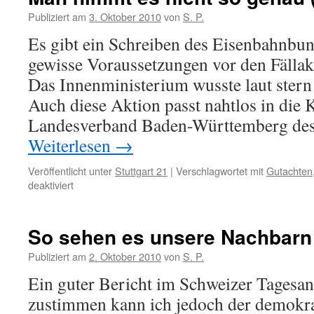
warten?
Publiziert am
3. Oktober 2010
von
S. P.
Es gibt ein Schreiben des Eisenbahnbu
gewisse Voraussetzungen vor den Fällakt
Das Innenministerium wusste laut ster
Auch diese Aktion passt nahtlos in die K
Landesverband Baden-Württemberg d
Weiterlesen
→
Veröffentlicht unter
Stuttgart 21
|
Verschlagwortet mit
Gutachten
für
deaktiviert
Man
nimmt
es
So sehen es unsere Nachbarn
nicht
so
Publiziert am
2. Oktober 2010
von
S. P.
genau
Ein guter Bericht im Schweizer Tagesan
(Teil
4)
zustimmen kann ich jedoch der demokra